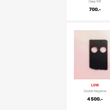
Deep Rift
700.-
LOW
Double Negative
4 500.-